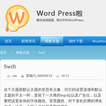
跳
转
到
内
容
首页
新闻资讯
模板主题
插件下载
WordP
首页
>
模板主题
> Swift
Swift
ven
星期六,2009/09/19
10:13
这个主题跟默认主题的意思有点像，但它的设置选项和默认
主题的不太一样，是留了一大堆的logo位以及广告位，以及
要吧设置各块的字体颜色、背景颜色，对于喜欢折腾的博友