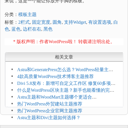
来说，这是一个能让你放开手脚的模板。
分类：
模板主题
标签：
2栏式
,
固定宽度
,
圆角
,
支持Widget
,
有设置选项
,
白
色
,
蓝色
,
边栏在右
,
黑色
* 版权声明：作者WordPress啦！ 转载请注明出处。
相关文章
Astra和GeneratePress怎么选？WordPress轻量主题
选型维度
4款高质量WordPress技术博客主题推荐
Divi 5.8发布：新增可自定义工作区 修复60多项问
题
什么是WordPress区块主题？新手也能看懂的完整
介绍
Astra主题和WoodMart主题哪个更适合
WooCommerce
热门WordPress外贸建站主题推荐
热门WordPress企业官网主题推荐
Astra主题和Divi主题如何选择？