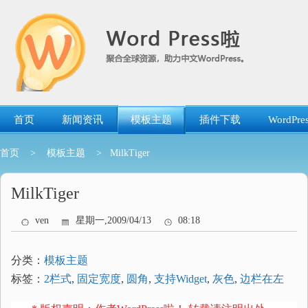
跳
转
到
内
容
首页
新闻资讯
模板主题
插件下载
WordP
首页
>
模板主题
> MilkTiger
MilkTiger
ven
星期一,2009/04/13
08:18
分类：
模板主题
标签：
2栏式
,
固定宽度
,
圆角
,
支持Widget
,
灰色
,
边栏在左