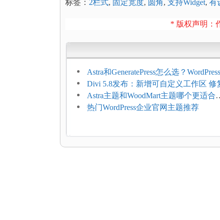
标签：
2栏式
,
固定宽度
,
圆角
,
支持Widget
,
有
* 版权声明：作
Astra和GeneratePress怎么选？WordPr
选型维度
Divi 5.8发布：新增可自定义工作区 修
题
Astra主题和WoodMart主题哪个更适合
WooCommerce
热门WordPress企业官网主题推荐