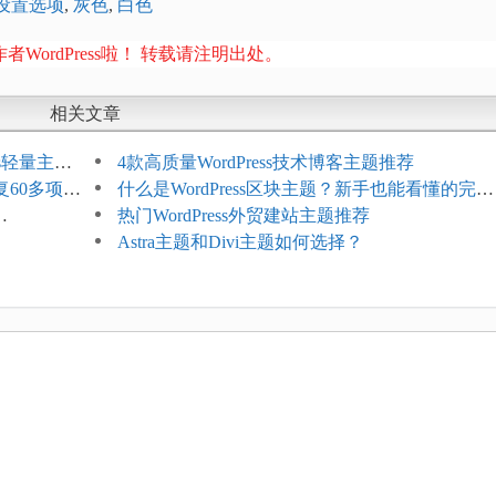
设置选项
,
灰色
,
白色
者WordPress啦！ 转载请注明出处。
相关文章
ess轻量主题
4款高质量WordPress技术博客主题推荐
复60多项问
什么是WordPress区块主题？新手也能看懂的完整
介绍
热门WordPress外贸建站主题推荐
Astra主题和Divi主题如何选择？