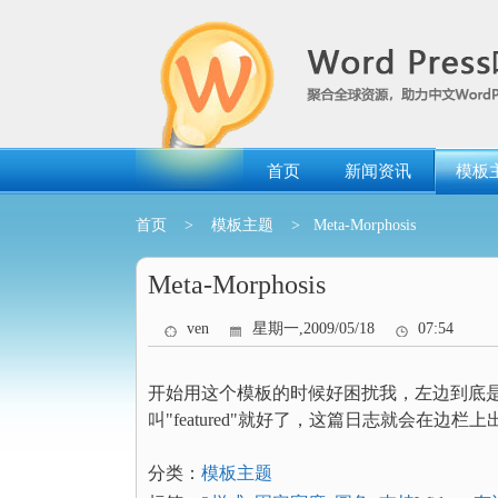
跳
转
到
内
容
首页
新闻资讯
模板
首页
>
模板主题
> Meta-Morphosis
Meta-Morphosis
ven
星期一,2009/05/18
07:54
开始用这个模板的时候好困扰我，左边到底是
叫"featured"就好了，这篇日志就会在边
分类：
模板主题