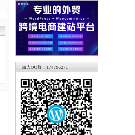
加入QQ群：174796271