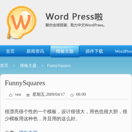
跳
转
到
内
容
首页
新闻资讯
模板主题
插件下载
WordP
首页
>
模板主题
> FunnySquares
FunnySquares
ven
星期五,2009/04/17
06:09
很漂亮很个性的一个模板，设计很强大，用色也很大胆，很
少模板用这种色，并且用的这么好。