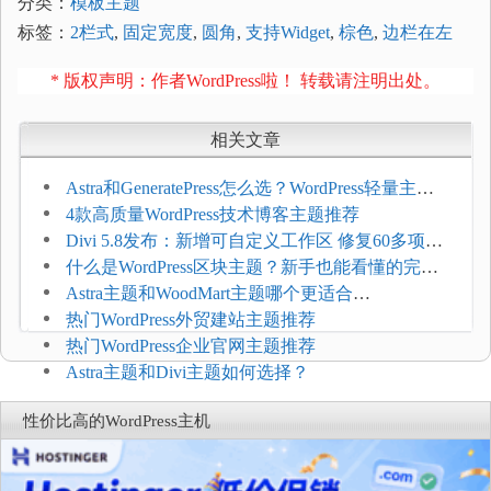
分类：
模板主题
标签：
2栏式
,
固定宽度
,
圆角
,
支持Widget
,
棕色
,
边栏在左
* 版权声明：作者WordPress啦！ 转载请注明出处。
相关文章
Astra和GeneratePress怎么选？WordPress轻量主题
选型维度
4款高质量WordPress技术博客主题推荐
Divi 5.8发布：新增可自定义工作区 修复60多项问
题
什么是WordPress区块主题？新手也能看懂的完整
介绍
Astra主题和WoodMart主题哪个更适合
WooCommerce
热门WordPress外贸建站主题推荐
热门WordPress企业官网主题推荐
Astra主题和Divi主题如何选择？
性价比高的WordPress主机