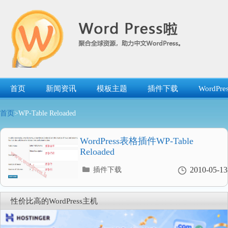
跳
转
到
内
容
首页
新闻资讯
模板主题
插件下载
WordP
首页
>WP-Table Reloaded
WordPress表格插件WP-Table
Reloaded
分
2010-05-13
插件下载
类
目
录
性价比高的WordPress主机