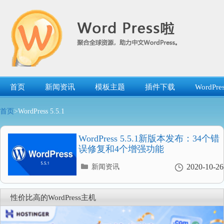
跳
转
到
内
容
首页
新闻资讯
模板主题
插件下载
WordP
首页
>WordPress 5.5.1
WordPress 5.5.1新版本发布：34个错
误修复和4个增强功能
分
2020-10-26
新闻资讯
类
目
录
性价比高的WordPress主机