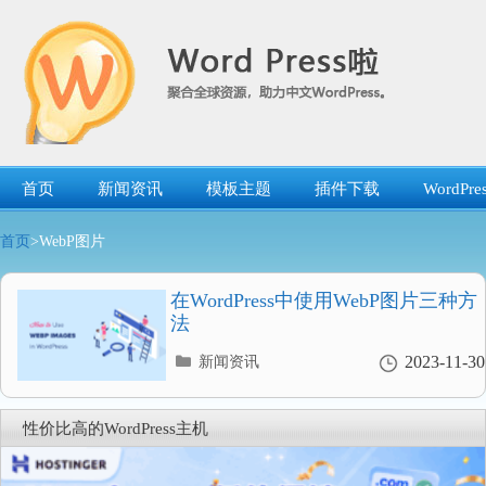
跳
转
到
内
容
首页
新闻资讯
模板主题
插件下载
WordP
首页
>WebP图片
在WordPress中使用WebP图片三种方
法
分
2023-11-30
新闻资讯
类
目
录
性价比高的WordPress主机