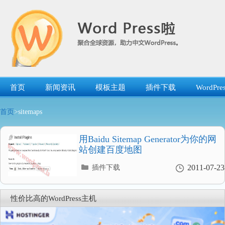
跳
转
到
内
容
首页
新闻资讯
模板主题
插件下载
WordP
首页
>sitemaps
用Baidu Sitemap Generator为你的网
站创建百度地图
分
2011-07-23
插件下载
类
目
录
性价比高的WordPress主机