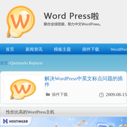
跳
转
到
内
容
首页
新闻资讯
模板主题
插件下载
WordP
首页
>Quotmarks Replacer
解决WordPress中英文标点问题的插
件
分
2009-08-15
插件下载
类
目
录
性价比高的WordPress主机