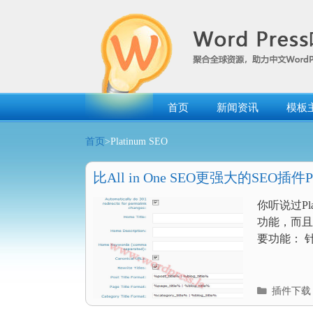
跳
转
到
内
容
首页
新闻资讯
模板
首页
>Platinum SEO
比All in One SEO更强大的SEO插件Pla
你听说过Pla
功能，而且，
要功能： 
分
插件下载
类