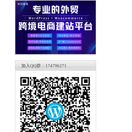
加入QQ群：174796271