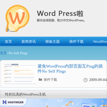
跳
转
到
内
容
首页
新闻资讯
模板主题
插件下载
WordP
首页
>No Self Pings
避免WordPress内部页面互Ping的插
件No Self Pings
分
2009-09-04
插件下载
类
目
录
性价比高的WordPress主机