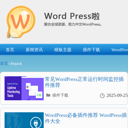
跳
转
到
内
容
首页
新闻资讯
模板主题
插件下载
WordP
首页
>Jetpack
常见WordPress正常运行时间监控插
件推荐
分
2025-09-25
插件下载
类
目
录
WordPress必备插件推荐 WordPress插
件大全