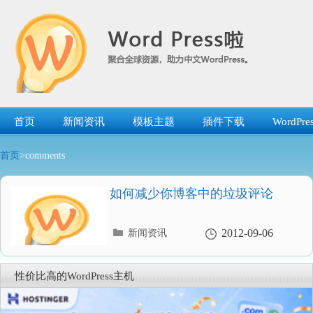
跳
转
到
内
容
首页
新闻资讯
模板主题
插件下载
WordP
首页
>comments
如何减少你博客中的垃圾评论
分
2012-09-06
新闻资讯
类
目
录
性价比高的WordPress主机