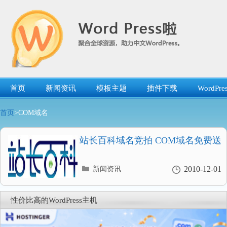
跳
转
到
内
容
首页
新闻资讯
模板主题
插件下载
WordP
首页
>COM域名
站长百科域名竞拍 COM域名免费送
分
2010-12-01
新闻资讯
类
目
录
性价比高的WordPress主机