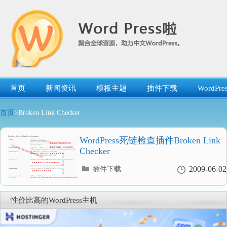
跳
转
到
内
容
首页
新闻资讯
模板主题
插件下载
WordP
首页
>Broken Link Checker
WordPress死链检查插件Broken Link
Checker
分
2009-06-02
插件下载
类
目
录
性价比高的WordPress主机