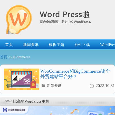
跳
转
到
内
容
首页
新闻资讯
模板主题
插件下载
WordP
首页
>BigCommerce
WooCommerce和BigCommerce哪个
外贸建站平台好？
分
2022-10-31
新闻资讯
类
目
录
性价比高的WordPress主机