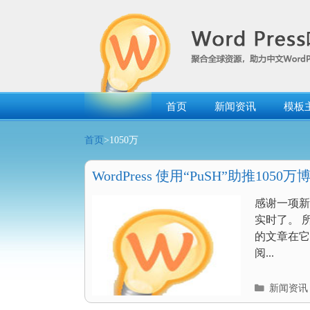
跳
转
到
内
容
首页
新闻资讯
模板
首页
>1050万
WordPress 使用“PuSH”助推105
感谢一项新
实时了。 所
的文章在它
阅...
分
新闻资讯
类