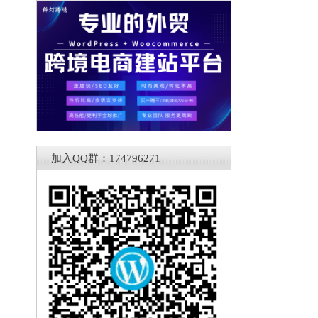
加入QQ群：174796271