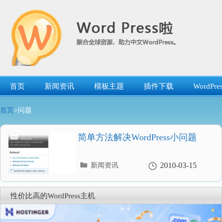
跳
转
到
内
容
首页
新闻资讯
模板主题
插件下载
WordP
首页
>问题
简单方法解决WordPress小问题
分
2010-03-15
新闻资讯
类
目
录
性价比高的WordPress主机