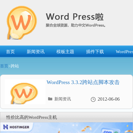
跳
转
到
内
容
首页
新闻资讯
模板主题
插件下载
WordP
首页
>跨站
WordPress 3.3.2跨站点脚本攻击
分
2012-06-06
新闻资讯
类
目
录
性价比高的WordPress主机