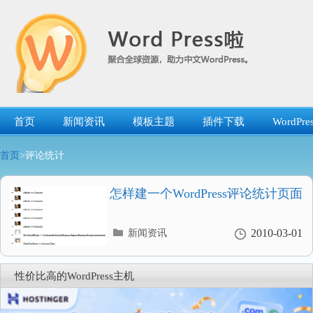
跳
转
到
内
容
首页
新闻资讯
模板主题
插件下载
WordP
首页
>评论统计
怎样建一个WordPress评论统计页面
分
2010-03-01
新闻资讯
类
目
录
性价比高的WordPress主机