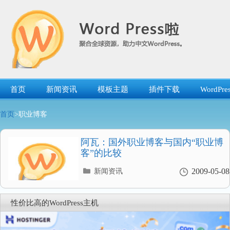
跳
转
到
内
容
首页
新闻资讯
模板主题
插件下载
WordP
首页
>职业博客
阿瓦：国外职业博客与国内“职业博
客”的比较
分
2009-05-08
新闻资讯
类
目
录
性价比高的WordPress主机