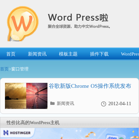
跳
转
到
内
容
首页
新闻资讯
模板主题
插件下载
WordP
首页
>窗口管理
谷歌新版Chrome OS操作系统发布
分
2012-04-11
新闻资讯
类
目
录
性价比高的WordPress主机