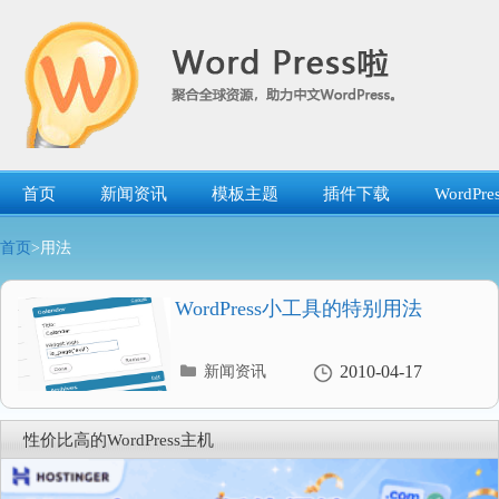
跳
转
到
内
容
首页
新闻资讯
模板主题
插件下载
WordP
首页
>用法
WordPress小工具的特别用法
分
2010-04-17
新闻资讯
类
目
录
性价比高的WordPress主机