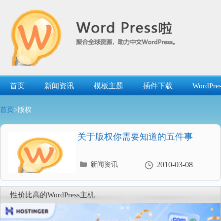
跳
转
到
内
容
首页
新闻资讯
模板主题
插件下载
WordP
首页
>版权
关于版权你需要知道的五件事
分
2010-03-08
新闻资讯
类
目
录
性价比高的WordPress主机