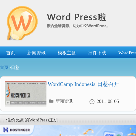
跳
转
到
内
容
首页
新闻资讯
模板主题
插件下载
WordP
首页
>日惹
WordCamp Indonesia 日惹召开
分
2011-08-05
新闻资讯
类
目
录
性价比高的WordPress主机