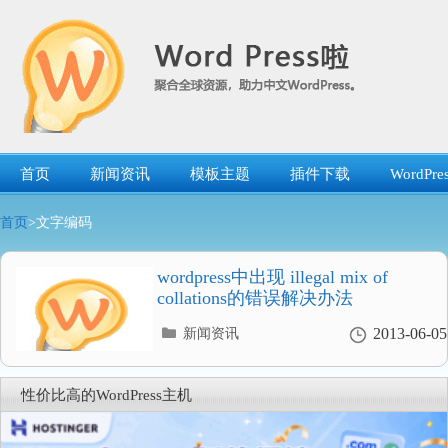
跳
转
到
内
容
首页
新闻资讯
模板主题
插件下载
WordP
首页
>文字编码
wordpress中出现 illegal mix of
collations的错误解决办法
分
2013-06-05
新闻资讯
类
目
录
性价比高的WordPress主机