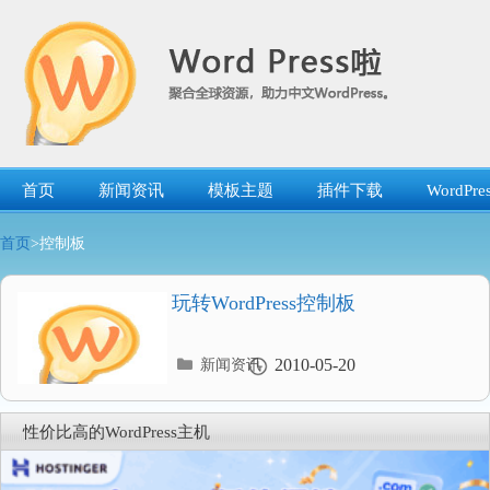
跳
转
到
内
容
首页
新闻资讯
模板主题
插件下载
WordP
首页
>控制板
玩转WordPress控制板
分
2010-05-20
新闻资讯
类
目
录
性价比高的WordPress主机