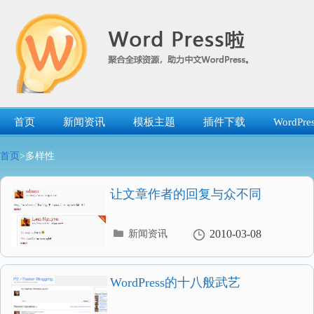
跳
转
到
内
容
首页
新闻资讯
模板主题
插件下载
WordP
首页
>多样性
让文章作者的回复与众不同
分
2010-03-08
新闻资讯
类
目
录
WordPress的十八般武艺