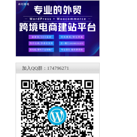
加入QQ群：174796271