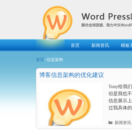
跳
转
到
内
容
首页
新闻资讯
模板
首页
>信息架构
博客信息架构的优化建议
Tony给
但是我也不
信息展示上
过我具体的
分
新闻资讯
类