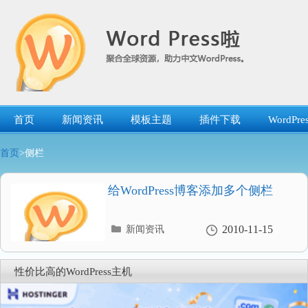
跳
转
到
内
容
首页
新闻资讯
模板主题
插件下载
WordP
首页
>侧栏
给WordPress博客添加多个侧栏
分
2010-11-15
新闻资讯
类
目
录
性价比高的WordPress主机