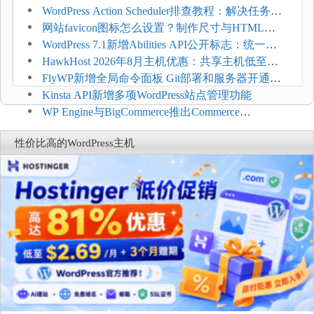
$1.49/月，最高88%折扣并赠免费域名迁移
WordPress Action Scheduler排查教程：解决任务积
压和订单延迟
网站favicon图标怎么设置？制作尺寸与HTML添
加方法
WordPress 7.1新增Abilities API公开标志：统一支
持REST API、MCP与AI代理
HawkHost 2026年8月主机优惠：共享主机低至
$2.61/月，高性能主机同步折扣
FlyWP新增全局命令面板 Git部署和服务器开通更
方便
Kinsta API新增多项WordPress站点管理功能
WP Engine与BigCommerce推出Commerce
Connect：WordPress商店可保留前台体验并扩展电
性价比高的WordPress主机
商能力