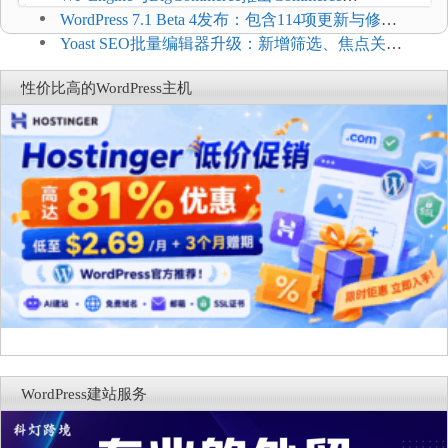
Connect：WordPress商店可保留前台体验并扩展电
WordPress 7.1 Beta 4发布：包含114项更新与修
商能力
复，仅建议在测试环境体验
Yoast SEO批量编辑器升级：新增筛选、焦点关键
词与AI元数据草稿
性价比高的WordPress主机
WordPress建站服务