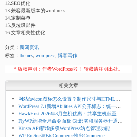
12.SEO优化
13.兼容最新版本的wordpress
14.定制菜单
15.反垃圾邮件
16.文章相关性优化
分类：
新闻资讯
标签：
themes
,
wordpress
,
博客写作
* 版权声明：作者WordPress啦！ 转载请注明出处。
相关文章
网站favicon图标怎么设置？制作尺寸与HTML添
加方法
WordPress 7.1新增Abilities API公开标志：统一支
持REST API、MCP与AI代理
HawkHost 2026年8月主机优惠：共享主机低至
$2.61/月，高性能主机同步折扣
FlyWP新增全局命令面板 Git部署和服务器开通更
方便
Kinsta API新增多项WordPress站点管理功能
WP Engine与BigCommerce推出Commerce