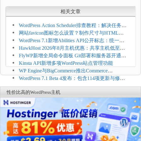
相关文章
WordPress Action Scheduler排查教程：解决任务积
压和订单延迟
网站favicon图标怎么设置？制作尺寸与HTML添
加方法
WordPress 7.1新增Abilities API公开标志：统一支
持REST API、MCP与AI代理
HawkHost 2026年8月主机优惠：共享主机低至
$2.61/月，高性能主机同步折扣
FlyWP新增全局命令面板 Git部署和服务器开通更
方便
Kinsta API新增多项WordPress站点管理功能
WP Engine与BigCommerce推出Commerce
Connect：WordPress商店可保留前台体验并扩展电
WordPress 7.1 Beta 4发布：包含114项更新与修
商能力
复，仅建议在测试环境体验
性价比高的WordPress主机