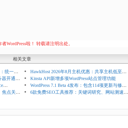
者WordPress啦！ 转载请注明出处。
相关文章
开标志：统一支
HawkHost 2026年8月主机优惠：共享主机低至
服务器开通更
$2.61/月，高性能主机同步折扣
Kinsta API新增多项WordPress站点管理功能
ce
WordPress 7.1 Beta 4发布：包含114项更新与修
台体验并扩展电
选、焦点关键
复，仅建议在测试环境体验
6款免费SEO工具推荐：关键词研究、网站测速
AI可见度检查