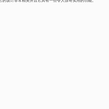
s主题之一。它的设计非常精美并且它具有一些令人惊奇实用的功能。