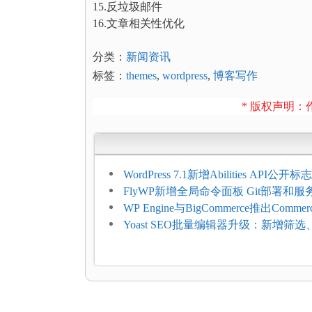
15.反垃圾邮件
16.文章相关性优化
分类：
新闻资讯
标签：
themes
,
wordpress
,
博客写作
* 版权声明：作
WordPress 7.1新增Abilities API公
持REST API、MCP与AI代理
FlyWP新增全局命令面板 Git部署和
方便
WP Engine与BigCommerce推出Commer
Connect：WordPress商店可保留前
Yoast SEO批量编辑器升级：新增筛
商能力
词与AI元数据草稿