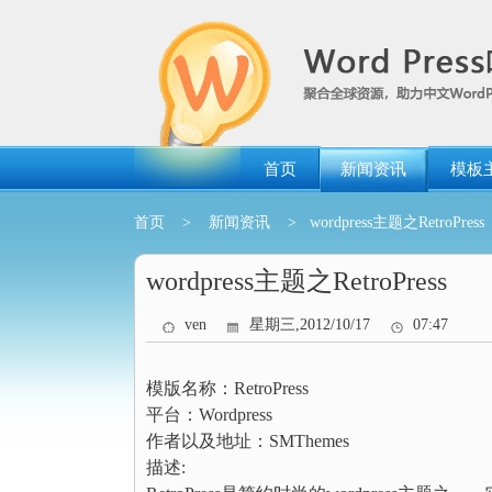
跳
转
到
内
容
首页
新闻资讯
模板
首页
>
新闻资讯
> wordpress主题之RetroPress
wordpress主题之RetroPress
ven
星期三,2012/10/17
07:47
模版名称：RetroPress
平台：Wordpress
作者以及地址：SMThemes
描述: