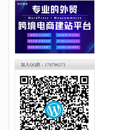
加入QQ群：174796271