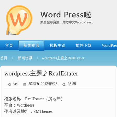
跳
转
到
内
容
首页
新闻资讯
模板主题
插件下载
WordP
首页
>
新闻资讯
> wordpress主题之RealEstater
wordpress主题之RealEstater
ven
星期五,2012/09/28
08:39
模版名称：RealEstater（房地产）
平台：Wordpress
作者以及地址：SMThemes