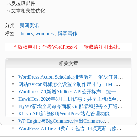
15.反垃圾邮件
16.文章相关性优化
分类：
新闻资讯
标签：
themes
,
wordpress
,
博客写作
* 版权声明：作者WordPress啦！ 转载请注明出处。
相关文章
WordPress Action Scheduler排查教程：解决任务积
压和订单延迟
网站favicon图标怎么设置？制作尺寸与HTML添
加方法
WordPress 7.1新增Abilities API公开标志：统一支
持REST API、MCP与AI代理
HawkHost 2026年8月主机优惠：共享主机低至
$2.61/月，高性能主机同步折扣
FlyWP新增全局命令面板 Git部署和服务器开通更
方便
Kinsta API新增多项WordPress站点管理功能
WP Engine与BigCommerce推出Commerce
Connect：WordPress商店可保留前台体验并扩展电
WordPress 7.1 Beta 4发布：包含114项更新与修
商能力
复，仅建议在测试环境体验