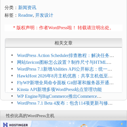
分类：
新闻资讯
标签：
Readme
,
开发设计
* 版权声明：作者WordPress啦！ 转载请注明出处。
相关文章
WordPress Action Scheduler排查教程：解决任务积
压和订单延迟
网站favicon图标怎么设置？制作尺寸与HTML添
加方法
WordPress 7.1新增Abilities API公开标志：统一支
持REST API、MCP与AI代理
HawkHost 2026年8月主机优惠：共享主机低至
$2.61/月，高性能主机同步折扣
FlyWP新增全局命令面板 Git部署和服务器开通更
方便
Kinsta API新增多项WordPress站点管理功能
WP Engine与BigCommerce推出Commerce
Connect：WordPress商店可保留前台体验并扩展电
WordPress 7.1 Beta 4发布：包含114项更新与修
商能力
复，仅建议在测试环境体验
性价比高的WordPress主机