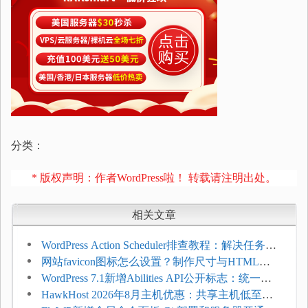
分类：
* 版权声明：作者WordPress啦！ 转载请注明出处。
相关文章
WordPress Action Scheduler排查教程：解决任务积
压和订单延迟
网站favicon图标怎么设置？制作尺寸与HTML添
加方法
WordPress 7.1新增Abilities API公开标志：统一支
持REST API、MCP与AI代理
HawkHost 2026年8月主机优惠：共享主机低至