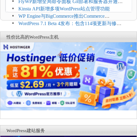
$2.61/月，高性能主机同步折扣
FlyWP新增全局命令面板 Git部署和服务器开通更
方便
Kinsta API新增多项WordPress站点管理功能
WP Engine与BigCommerce推出Commerce
Connect：WordPress商店可保留前台体验并扩展电
WordPress 7.1 Beta 4发布：包含114项更新与修
商能力
复，仅建议在测试环境体验
性价比高的WordPress主机
WordPress建站服务