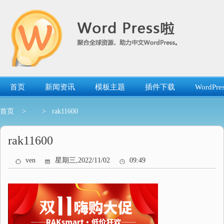
跳
转
到
内
容
首页
新闻资讯
模板主题
插件下载
WordP
首页
>
> rak11600
rak11600
ven
星期三,2022/11/02
09:49