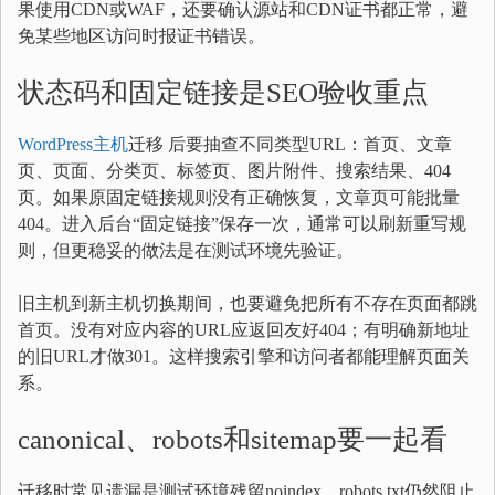
果使用CDN或WAF，还要确认源站和CDN证书都正常，避
免某些地区访问时报证书错误。
状态码和固定链接是SEO验收重点
WordPress主机
迁移 后要抽查不同类型URL：首页、文章
页、页面、分类页、标签页、图片附件、搜索结果、404
页。如果原固定链接规则没有正确恢复，文章页可能批量
404。进入后台“固定链接”保存一次，通常可以刷新重写规
则，但更稳妥的做法是在测试环境先验证。
旧主机到新主机切换期间，也要避免把所有不存在页面都跳
首页。没有对应内容的URL应返回友好404；有明确新地址
的旧URL才做301。这样搜索引擎和访问者都能理解页面关
系。
canonical、robots和sitemap要一起看
迁移时常见遗漏是测试环境残留noindex、robots.txt仍然阻止