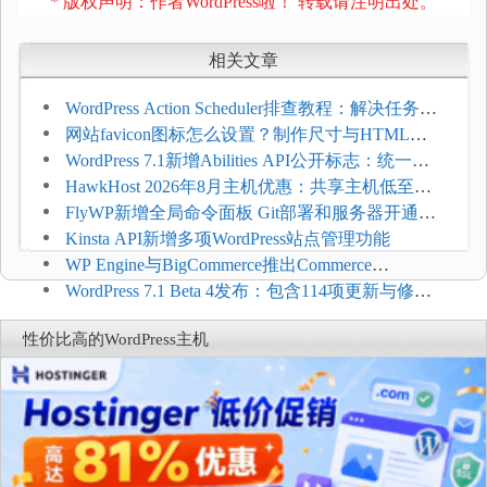
* 版权声明：作者WordPress啦！ 转载请注明出处。
相关文章
WordPress Action Scheduler排查教程：解决任务积
压和订单延迟
网站favicon图标怎么设置？制作尺寸与HTML添
加方法
WordPress 7.1新增Abilities API公开标志：统一支
持REST API、MCP与AI代理
HawkHost 2026年8月主机优惠：共享主机低至
$2.61/月，高性能主机同步折扣
FlyWP新增全局命令面板 Git部署和服务器开通更
方便
Kinsta API新增多项WordPress站点管理功能
WP Engine与BigCommerce推出Commerce
Connect：WordPress商店可保留前台体验并扩展电
WordPress 7.1 Beta 4发布：包含114项更新与修
商能力
复，仅建议在测试环境体验
性价比高的WordPress主机