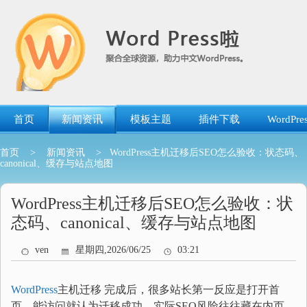
跳
转
到
内
容
首页
新闻资讯
模板主题
插件下载
WordP
首页
>
新闻资讯
> WordPress主机迁移后SEO怎么验收：状态码、
canonical、缓存与站点地图
WordPress主机迁移后SEO怎么验收：状
态码、canonical、缓存与站点地图
ven
星期四,2026/06/25
03:21
WordPress
主机迁移 完成后，很多站长第一反应是打开首
页，能访问就认为迁移成功。实际SEO风险往往藏在内页、