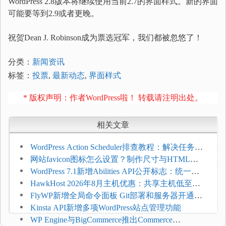
WordPress 2.8版本将继续使用当前2.7的界面样式。新的界面
可能要等到2.9或者更晚。
祝贺Dean J. Robinson成为票选冠军，我们都被忽悠了！
分类：
新闻资讯
标签：
投票
,
最新动态
,
界面样式
* 版权声明：作者WordPress啦！ 转载请注明出处。
相关文章
WordPress Action Scheduler排查教程：解决任务积
压和订单延迟
网站favicon图标怎么设置？制作尺寸与HTML添
加方法
WordPress 7.1新增Abilities API公开标志：统一支
持REST API、MCP与AI代理
HawkHost 2026年8月主机优惠：共享主机低至
$2.61/月，高性能主机同步折扣
FlyWP新增全局命令面板 Git部署和服务器开通更
方便
Kinsta API新增多项WordPress站点管理功能
WP Engine与BigCommerce推出Commerce