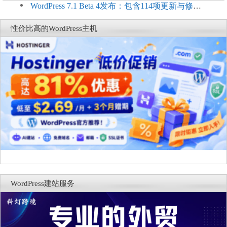
Connect：WordPress商店可保留前台体验并扩展电
WordPress 7.1 Beta 4发布：包含114项更新与修
商能力
复，仅建议在测试环境体验
性价比高的WordPress主机
WordPress建站服务