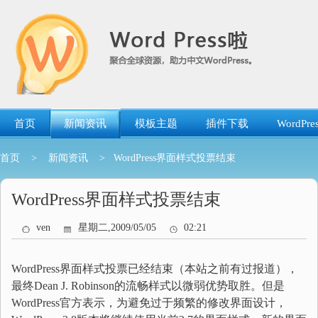
跳
转
到
内
容
首页
新闻资讯
模板主题
插件下载
WordP
首页
>
新闻资讯
> WordPress界面样式投票结束
WordPress界面样式投票结束
ven
星期二,2009/05/05
02:21
WordPress界面样式投票已经结束（本站之前有过报道），
最终Dean J. Robinson的流畅样式以微弱优势取胜。但是
WordPress官方表示，为避免过于频繁的修改界面设计，