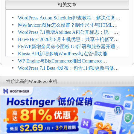
相关文章
WordPress Action Scheduler排查教程：解决任务积
压和订单延迟
网站favicon图标怎么设置？制作尺寸与HTML添
加方法
WordPress 7.1新增Abilities API公开标志：统一支
持REST API、MCP与AI代理
HawkHost 2026年8月主机优惠：共享主机低至
$2.61/月，高性能主机同步折扣
FlyWP新增全局命令面板 Git部署和服务器开通更
方便
Kinsta API新增多项WordPress站点管理功能
WP Engine与BigCommerce推出Commerce
Connect：WordPress商店可保留前台体验并扩展电
WordPress 7.1 Beta 4发布：包含114项更新与修
商能力
复，仅建议在测试环境体验
性价比高的WordPress主机