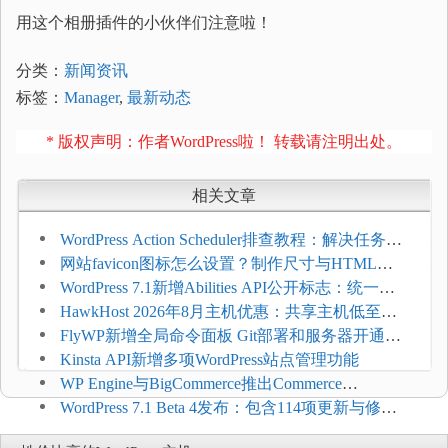
用这个相册插件的小伙伴们注意啦！
分类：
新闻资讯
标签：
Manager
,
最新动态
* 版权声明：作者WordPress啦！ 转载请注明出处。
相关文章
WordPress Action Scheduler排查教程：解决任务积
压和订单延迟
网站favicon图标怎么设置？制作尺寸与HTML添
加方法
WordPress 7.1新增Abilities API公开标志：统一支
持REST API、MCP与AI代理
HawkHost 2026年8月主机优惠：共享主机低至
$2.61/月，高性能主机同步折扣
FlyWP新增全局命令面板 Git部署和服务器开通更
方便
Kinsta API新增多项WordPress站点管理功能
WP Engine与BigCommerce推出Commerce
Connect：WordPress商店可保留前台体验并扩展电
WordPress 7.1 Beta 4发布：包含114项更新与修
商能力
复，仅建议在测试环境体验