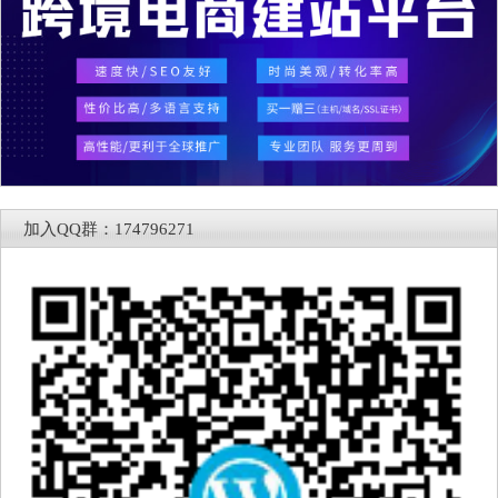
加入QQ群：174796271