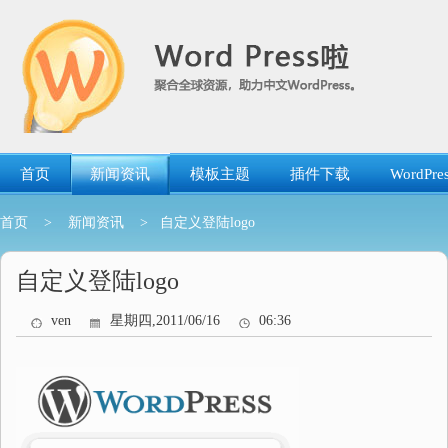
跳
转
到
内
容
首页
新闻资讯
模板主题
插件下载
WordP
首页
>
新闻资讯
> 自定义登陆logo
自定义登陆logo
ven
星期四,2011/06/16
06:36