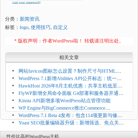
分类：
新闻资讯
标签：
logo
,
使用技巧
,
自定义
* 版权声明：作者WordPress啦！ 转载请注明出处。
相关文章
网站favicon图标怎么设置？制作尺寸与HTML添
加方法
WordPress 7.1新增Abilities API公开标志：统一支
持REST API、MCP与AI代理
HawkHost 2026年8月主机优惠：共享主机低至
$2.61/月，高性能主机同步折扣
FlyWP新增全局命令面板 Git部署和服务器开通更
方便
Kinsta API新增多项WordPress站点管理功能
WP Engine与BigCommerce推出Commerce
Connect：WordPress商店可保留前台体验并扩展电
WordPress 7.1 Beta 4发布：包含114项更新与修
商能力
复，仅建议在测试环境体验
Yoast SEO批量编辑器升级：新增筛选、焦点关键
词与AI元数据草稿
性价比高的WordPress主机