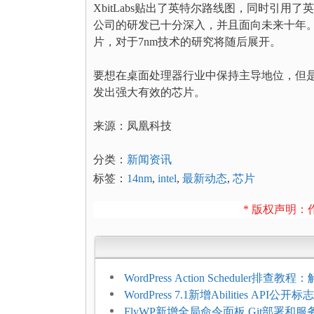
XbitLabs贴出了英特尔路线图，同时引用了英特
公司的研发已十分深入，并且面向未来十年。如
片，对于7nm技术的研究将随后展开。
要想在桌面处理器行业中保持主导地位，但
发出强大有效的芯片。
来源：凤凰科技
分类：
新闻资讯
标签：
14nm
,
intel
,
最新动态
,
芯片
* 版权声明：作
WordPress Action Scheduler排查
压和订单延迟
WordPress 7.1新增Abilities API公
持REST API、MCP与AI代理
FlyWP新增全局命令面板 Git部署和