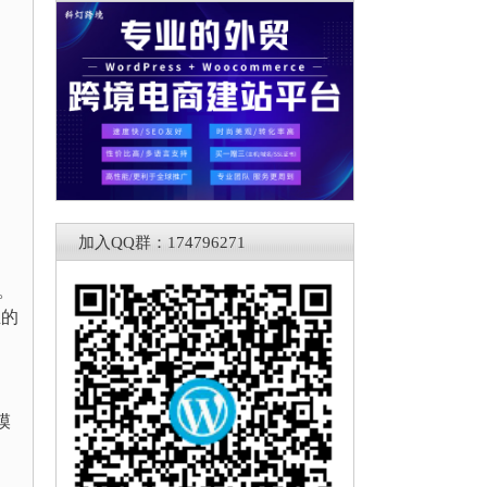
加入QQ群：174796271
。
兰的
的
模