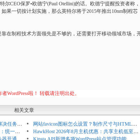
尔CEO保罗•欧德宁(Paul Otellini)的话。欧德宁提醒投资者称
果一切按计划实施，那么英特尔将于2015年推出10nm制程芯
是靠在制程技术方面领先是不够的，还需要打开移动领域市场，
者WordPress啦！ 转载请注明出处。
相关文章
教程：解决任务积
网站favicon图标怎么设置？制作尺寸与HTML添
开标志：统一支
加方法
HawkHost 2026年8月主机优惠：共享主机低至
服务器开通更
$2.61/月，高性能主机同步折扣
Kinsta API新增多项WordPress站点管理功能