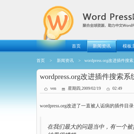
跳
转
到
内
容
首页
新闻资讯
模板
首页
>
新闻资讯
> wordpress.org改进插件搜
wordpress.org改进插件搜索系
ven
星期四,2009/02/19
02:49
wordpress.org改进了一直被人诟病的插件目录
在我们最大的问题当中，有一个被抱怨的