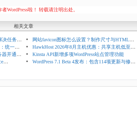
者WordPress啦！ 转载请注明出处。
相关文章
教程：解决任务积
网站favicon图标怎么设置？制作尺寸与HTML添
开标志：统一支
加方法
HawkHost 2026年8月主机优惠：共享主机低至
服务器开通更
$2.61/月，高性能主机同步折扣
Kinsta API新增多项WordPress站点管理功能
ce
WordPress 7.1 Beta 4发布：包含114项更新与修
台体验并扩展电
复，仅建议在测试环境体验