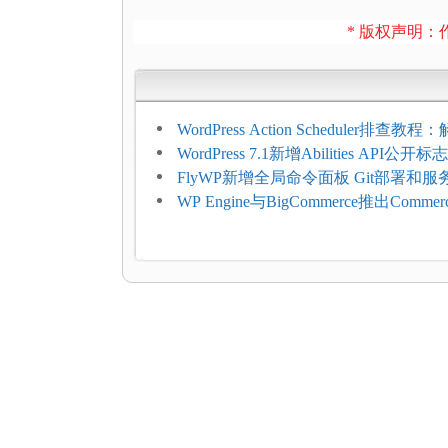
* 版权声明：作
WordPress Action Scheduler排查
压和订单延迟
WordPress 7.1新增Abilities API公
持REST API、MCP与AI代理
FlyWP新增全局命令面板 Git部署和
方便
WP Engine与BigCommerce推出Commer
Connect：WordPress商店可保留前
商能力