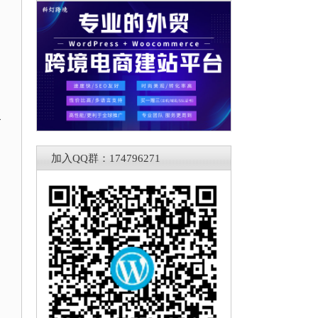
加入QQ群：174796271