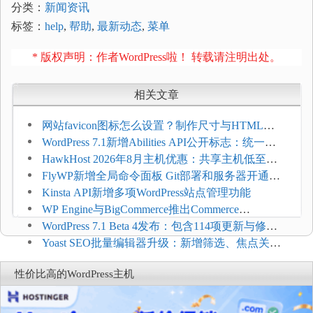
分类：
新闻资讯
标签：
help
,
帮助
,
最新动态
,
菜单
* 版权声明：作者WordPress啦！ 转载请注明出处。
相关文章
网站favicon图标怎么设置？制作尺寸与HTML添
加方法
WordPress 7.1新增Abilities API公开标志：统一支
持REST API、MCP与AI代理
HawkHost 2026年8月主机优惠：共享主机低至
$2.61/月，高性能主机同步折扣
FlyWP新增全局命令面板 Git部署和服务器开通更
方便
Kinsta API新增多项WordPress站点管理功能
WP Engine与BigCommerce推出Commerce
Connect：WordPress商店可保留前台体验并扩展电
WordPress 7.1 Beta 4发布：包含114项更新与修
商能力
复，仅建议在测试环境体验
Yoast SEO批量编辑器升级：新增筛选、焦点关键
词与AI元数据草稿
性价比高的WordPress主机