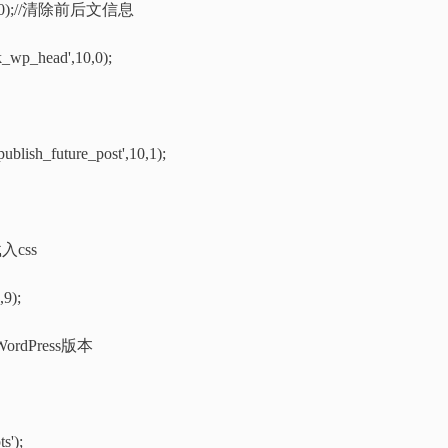
nk',10,0);//清除前后文信息
k_wp_head',10,0);
ublish_future_post',10,1);
/载入css
,9);
移除WordPress版本
s');