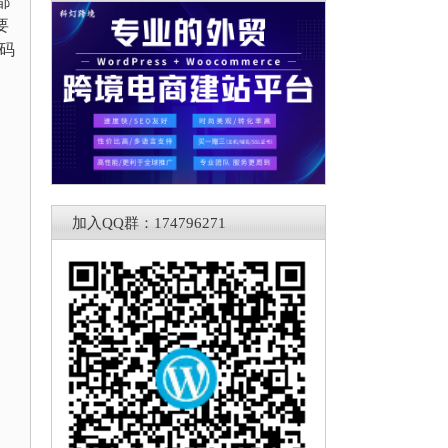
都
要
代码
加入QQ群：174796271