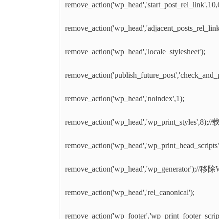
remove_action('wp_head','start_post_rel_li
remove_action('wp_head','adjacent_posts_rel_lin
remove_action('wp_head','locale_stylesheet');
remove_action('publish_future_post','check_and_p
remove_action('wp_head','noindex',1);
remove_action('wp_head','wp_print_styles',8);/
remove_action('wp_head','wp_print_head_scripts'
remove_action('wp_head','wp_generator');//
remove_action('wp_head','rel_canonical');
remove_action('wp_footer','wp_print_footer_script