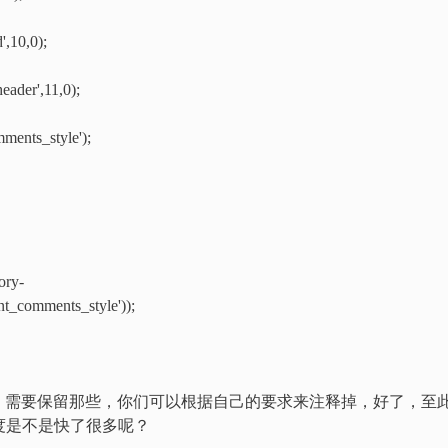
,10,0);
eader',11,0);
ments_style');
ory-
t_comments_style'));
，需要保留那些，你们可以根据自己的要求来注释掉，好了，至
速度是不是快了很多呢？