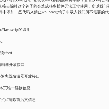
，但是却找不到这些代码。那么这些代码到底在哪里呢？其实这些代码
，如果直接去除掉这个钩子的会造成很多插件无法正常使用，所以我们
hp文件中添加一些代码来禁止wp_head()钩子中载入我们所不需要的
1);//Javascript的调用
ed
//移除feed
/移除离线编辑器开放接口
link');//移除离线编辑器开放接口
k');//去除本页唯一链接信息
ink',10,0);//清除前后文信息