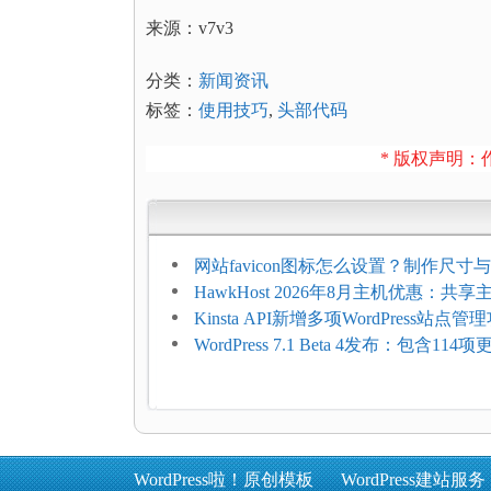
来源：v7v3
分类：
新闻资讯
标签：
使用技巧
,
头部代码
* 版权声明：作
网站favicon图标怎么设置？制作尺寸与
加方法
HawkHost 2026年8月主机优惠：共
$2.61/月，高性能主机同步折扣
Kinsta API新增多项WordPress站点管
WordPress 7.1 Beta 4发布：包含11
复，仅建议在测试环境体验
WordPress啦！原创模板
WordPress建站服务