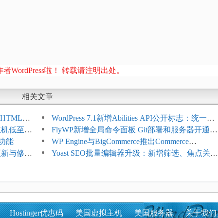
者WordPress啦！ 转载请注明出处。
相关文章
HTML添
WordPress 7.1新增Abilities API公开标志：统一支
享主机低至
持REST API、MCP与AI代理
FlyWP新增全局命令面板 Git部署和服务器开通更
理功能
方便
WP Engine与BigCommerce推出Commerce
4项更新与修
Connect：WordPress商店可保留前台体验并扩展
Yoast SEO批量编辑器升级：新增筛选、焦点关键
商能力
词与AI元数据草稿
Hostinger优惠码
美国虚拟主机
美国服务器
关于我们