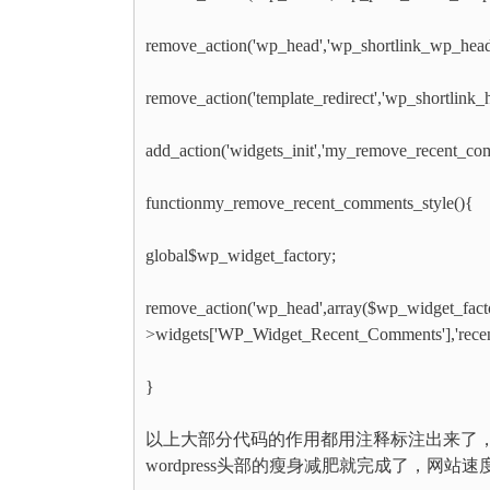
remove_action('wp_head','wp_shortlink_wp_head'
remove_action('template_redirect','wp_shortlink_h
add_action('widgets_init','my_remove_recent_com
functionmy_remove_recent_comments_style(){
global$wp_widget_factory;
remove_action('wp_head',array($wp_widget_fact
>widgets['WP_Widget_Recent_Comments'],'recen
}
以上大部分代码的作用都用注释标注出来了
wordpress头部的瘦身减肥就完成了，网站