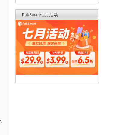
RakSmart七月活动
此