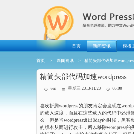
跳
转
到
内
容
首页
新闻资讯
模板
首页
>
新闻资讯
> 精简头部代码加速wordpres
精简头部代码加速wordpress
ven
星期三,2013/11/20
05:00
喜欢折腾wordpress的朋友肯定会发现在wo
的载入速度，而且在这些载入的代码中还泄露了
么，但是当wordpress爆出0day的时候，黑客
的版本从而进行攻击，所以移除wordpre