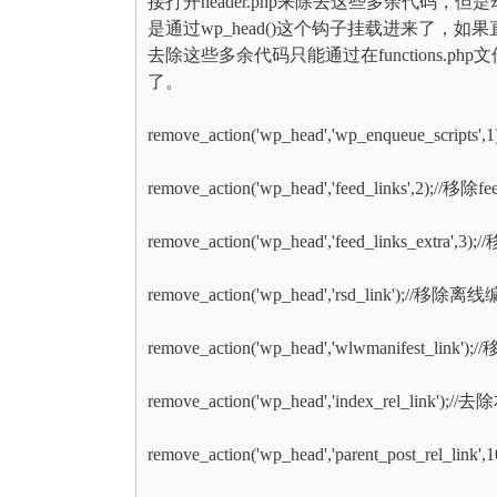
接打开header.php来除去这些多余代码
是通过wp_head()这个钩子挂载进来了
去除这些多余代码只能通过在functions.p
了。
remove_action('wp_head','wp_enqueue_scripts',
remove_action('wp_head','feed_links',2);//移除fe
remove_action('wp_head','feed_links_extra',3);
remove_action('wp_head','rsd_link');/
remove_action('wp_head','wlwmanifest_
remove_action('wp_head','index_rel_lin
remove_action('wp_head','parent_post_rel_l