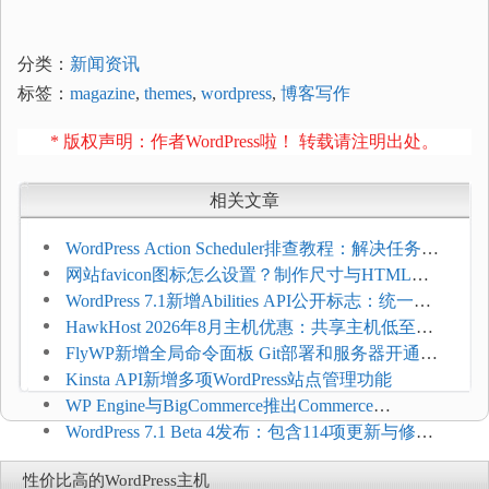
分类：
新闻资讯
标签：
magazine
,
themes
,
wordpress
,
博客写作
* 版权声明：作者WordPress啦！ 转载请注明出处。
相关文章
WordPress Action Scheduler排查教程：解决任务积
压和订单延迟
网站favicon图标怎么设置？制作尺寸与HTML添
加方法
WordPress 7.1新增Abilities API公开标志：统一支
持REST API、MCP与AI代理
HawkHost 2026年8月主机优惠：共享主机低至
$2.61/月，高性能主机同步折扣
FlyWP新增全局命令面板 Git部署和服务器开通更
方便
Kinsta API新增多项WordPress站点管理功能
WP Engine与BigCommerce推出Commerce
Connect：WordPress商店可保留前台体验并扩展电
WordPress 7.1 Beta 4发布：包含114项更新与修
商能力
复，仅建议在测试环境体验
性价比高的WordPress主机