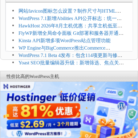
网站favicon图标怎么设置？制作尺寸与HTML添
加方法
WordPress 7.1新增Abilities API公开标志：统一支
持REST API、MCP与AI代理
HawkHost 2026年8月主机优惠：共享主机低至
$2.61/月，高性能主机同步折扣
FlyWP新增全局命令面板 Git部署和服务器开通更
方便
Kinsta API新增多项WordPress站点管理功能
WP Engine与BigCommerce推出Commerce
Connect：WordPress商店可保留前台体验并扩展电
WordPress 7.1 Beta 4发布：包含114项更新与修
商能力
复，仅建议在测试环境体验
Yoast SEO批量编辑器升级：新增筛选、焦点关键
词与AI元数据草稿
性价比高的WordPress主机