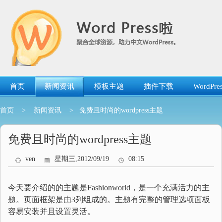
跳
转
到
内
容
首页
新闻资讯
模板主题
插件下载
WordP
首页
>
新闻资讯
> 免费且时尚的wordpress主题
免费且时尚的wordpress主题
ven
星期三,2012/09/19
08:15
今天要介绍的的主题是Fashionworld，是一个充满活力的主
题。页面框架是由3列组成的。主题有完整的管理选项面板
容易安装并且设置灵活。