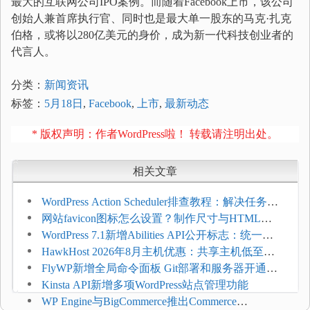
最大的互联网公司IPO案例。而随着Facebook上市，该公司
创始人兼首席执行官、同时也是最大单一股东的马克·扎克
伯格，或将以280亿美元的身价，成为新一代科技创业者的
代言人。
分类：
新闻资讯
标签：
5月18日
,
Facebook
,
上市
,
最新动态
* 版权声明：作者WordPress啦！ 转载请注明出处。
相关文章
WordPress Action Scheduler排查教程：解决任务积
压和订单延迟
网站favicon图标怎么设置？制作尺寸与HTML添
加方法
WordPress 7.1新增Abilities API公开标志：统一支
持REST API、MCP与AI代理
HawkHost 2026年8月主机优惠：共享主机低至
$2.61/月，高性能主机同步折扣
FlyWP新增全局命令面板 Git部署和服务器开通更
方便
Kinsta API新增多项WordPress站点管理功能
WP Engine与BigCommerce推出Commerce