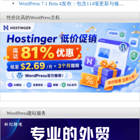
Connect：WordPress商店可保留前台体验并扩展电
WordPress 7.1 Beta 4发布：包含114项更新与修
商能力
复，仅建议在测试环境体验
性价比高的WordPress主机
WordPress建站服务