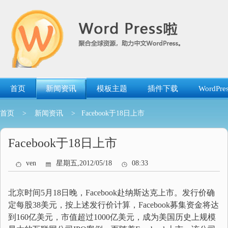
跳
转
到
内
容
首页
新闻资讯
模板主题
插件下载
WordP
首页
>
新闻资讯
> Facebook于18日上市
Facebook于18日上市
ven
星期五,2012/05/18
08:33
北京时间5月18日晚，Facebook赴纳斯达克上市。发行价确
定每股38美元，按上述发行价计算，Facebook募集资金将达
到160亿美元，市值超过1000亿美元，成为美国历史上规模