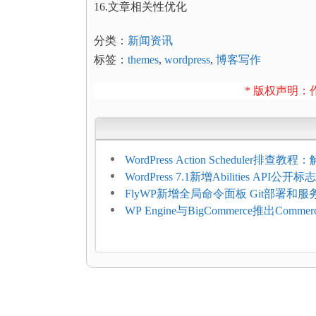
16.文章相关性优化
分类：
新闻资讯
标签：
themes
,
wordpress
,
博客写作
* 版权声明：作
WordPress Action Scheduler排查
压和订单延迟
WordPress 7.1新增Abilities API公
持REST API、MCP与AI代理
FlyWP新增全局命令面板 Git部署和
方便
WP Engine与BigCommerce推出Commer
Connect：WordPress商店可保留前
商能力