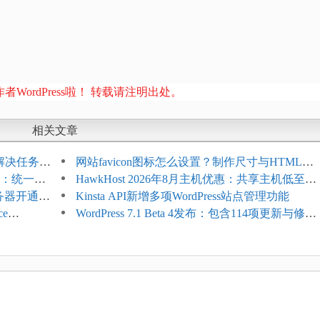
者WordPress啦！ 转载请注明出处。
相关文章
教程：解决任务积
网站favicon图标怎么设置？制作尺寸与HTML添
开标志：统一支
加方法
HawkHost 2026年8月主机优惠：共享主机低至
服务器开通更
$2.61/月，高性能主机同步折扣
Kinsta API新增多项WordPress站点管理功能
ce
WordPress 7.1 Beta 4发布：包含114项更新与修
台体验并扩展电
复，仅建议在测试环境体验