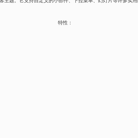
ess个人博客主题。它支持自定义的小部件、下拉菜单、幻灯片等许多实
特性：